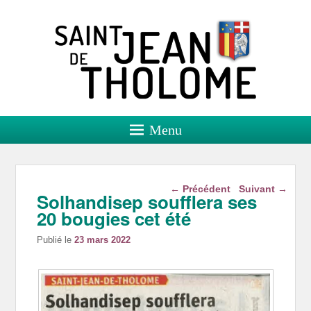
Saint Jean de Tholome
Site officiel
Menu
Navigation dans les
←
Précédent
Suivant
→
Solhandisep soufflera ses
articles
20 bougies cet été
Publié le
23 mars 2022