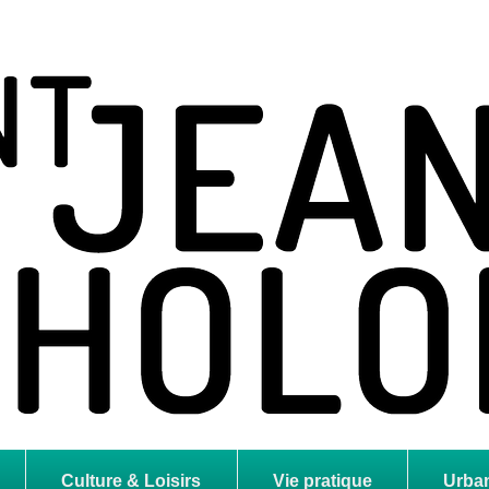
holome
Culture & Loisirs
Vie pratique
Urba