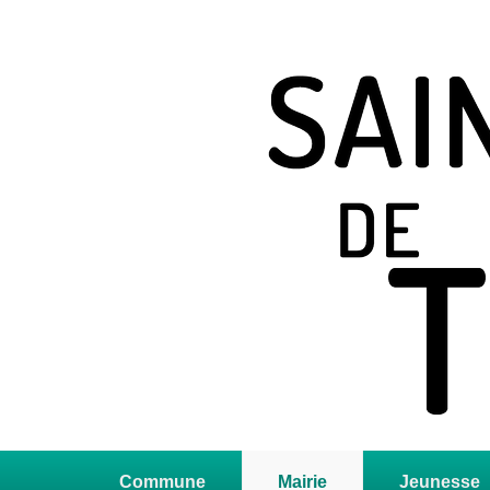
Saint Jean de T
Site officiel
Premier
menu
Commune
Mairie
Jeunesse