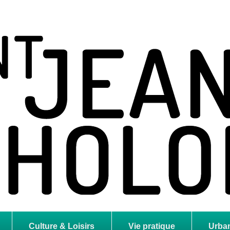
holome
Culture & Loisirs
Vie pratique
Urba