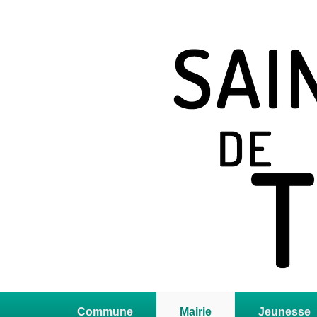
Saint Jean de T
Site officiel
Premier
menu
Commune
Mairie
Jeunesse