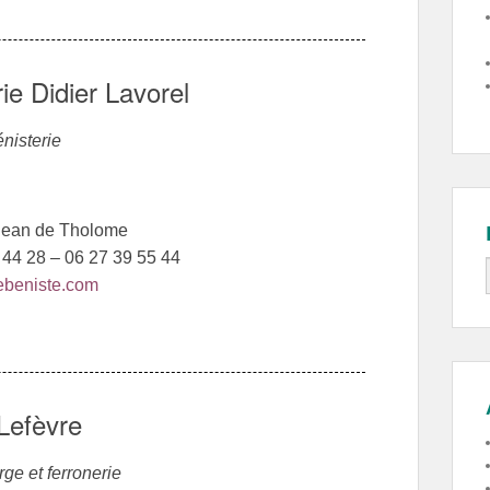
ie Didier Lavorel
nisterie
Jean de Tholome
1 44 28 – 06 27 39 55 44
ebeniste.com
 Lefèvre
rge et ferronerie