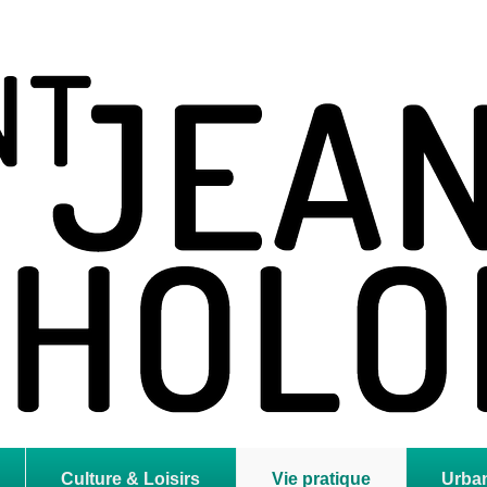
holome
Culture & Loisirs
Vie pratique
Urba