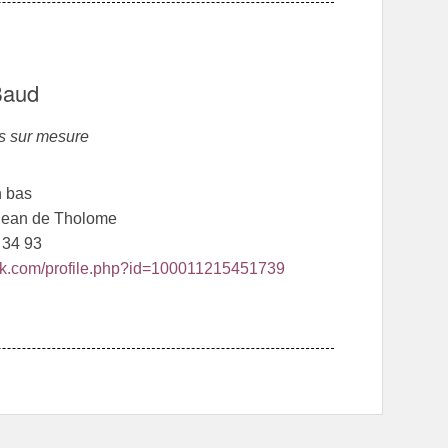
Baud
is sur mesure
n bas
Jean de Tholome
8 34 93
k.com/profile.php?id=100011215451739