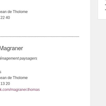
Jean de Tholome
1 22 40
Magraner
ménagement paysagers
s
Jean de Tholome
7 13 20
k.com/magraner.thomas