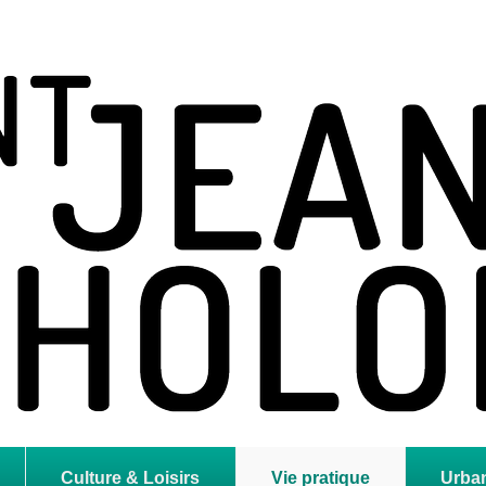
holome
Culture & Loisirs
Vie pratique
Urba