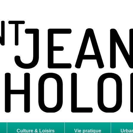
holome
Culture & Loisirs
Vie pratique
Urba