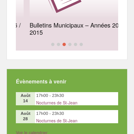
16 /
Bulletins Municipaux – Années 2011 /
Bul
2015
20
Évènements à venir
Août
17h00
-
23h30
14
Nocturnes de St-Jean
Août
17h00
-
23h30
28
Nocturnes de St-Jean
Voir le calendrier