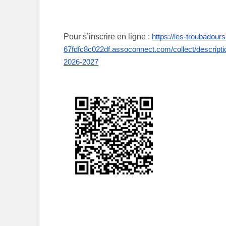
Pour s’inscrire en ligne :
https://les-troubadours
67fdfc8c022df.assoconnect.com/collect/descriptio
2026-2027