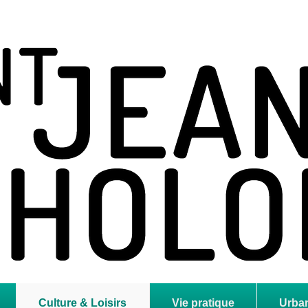
holome
Culture & Loisirs
Vie pratique
Urba