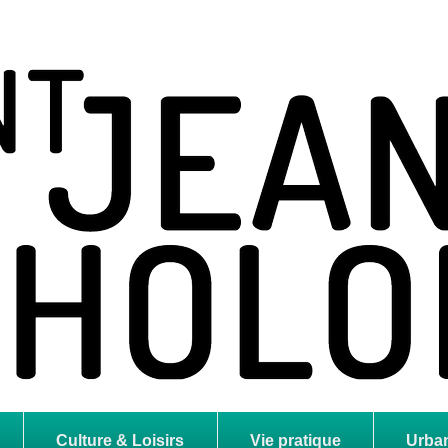
holome
Culture & Loisirs
Vie pratique
Urba