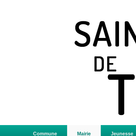
Saint Jean de T
Site officiel
Premier
menu
Commune
Mairie
Jeunesse