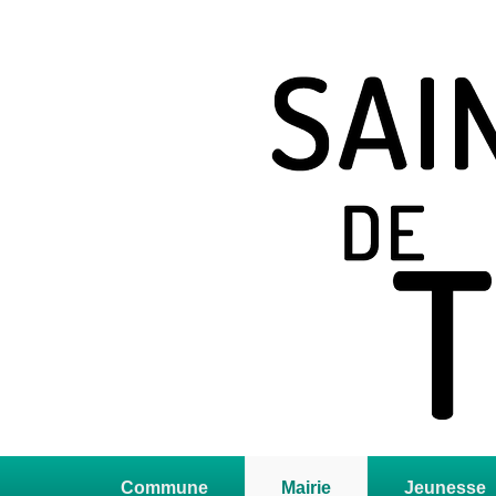
Saint Jean de T
Site officiel
Premier
menu
Commune
Mairie
Jeunesse