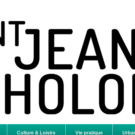
holome
Culture & Loisirs
Vie pratique
Urba