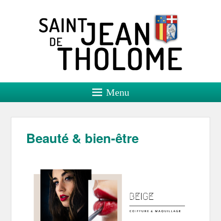
Saint Jean de Tholome
Site officiel
Menu
Beauté & bien-être