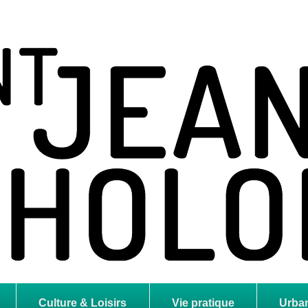
holome
Culture & Loisirs
Vie pratique
Urba