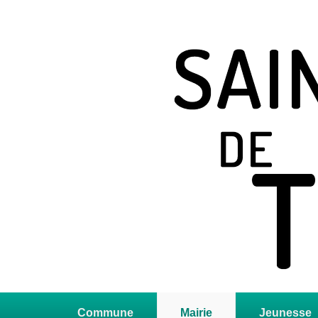
Saint Jean de T
Site officiel
Premier
menu
Commune
Mairie
Jeunesse