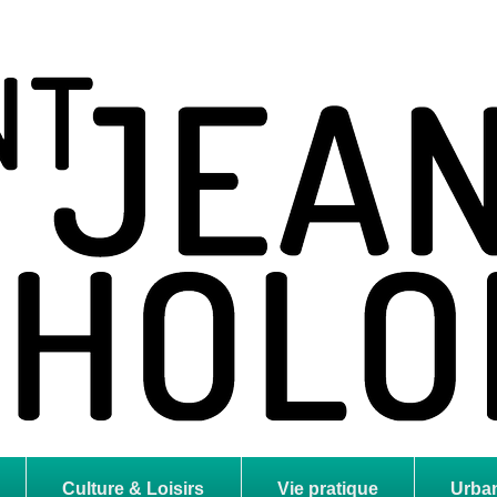
holome
Culture & Loisirs
Vie pratique
Urba