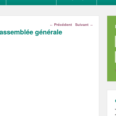
Navigation dans les
←
Précédent
Suivant
→
articles
 assemblée générale