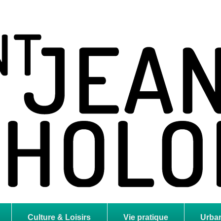
holome
Culture & Loisirs
Vie pratique
Urba