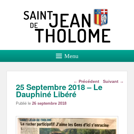
Saint Jean de Tholome
Site officiel
Menu
Navigation dans les
←
Précédent
Suivant
→
25 Septembre 2018 – Le
articles
Dauphiné Libéré
Publié le
26 septembre 2018