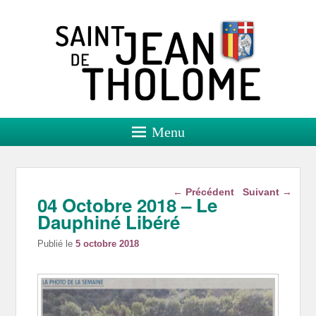
Saint Jean de Tholome
Site officiel
Menu
Navigation dans les
←
Précédent
Suivant
→
04 Octobre 2018 – Le
articles
Dauphiné Libéré
Publié le
5 octobre 2018