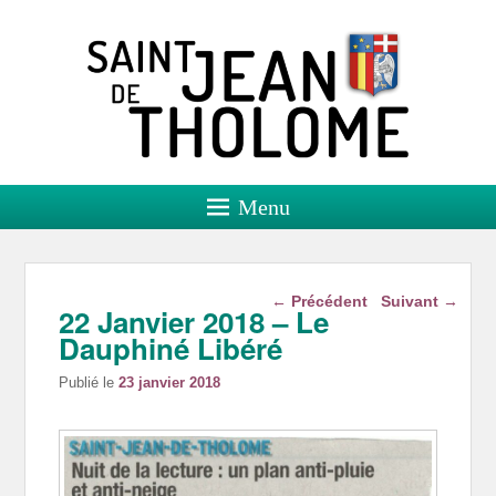
Saint Jean de Tholome
Site officiel
Menu
Navigation dans les
←
Précédent
Suivant
→
22 Janvier 2018 – Le
articles
Dauphiné Libéré
Publié le
23 janvier 2018