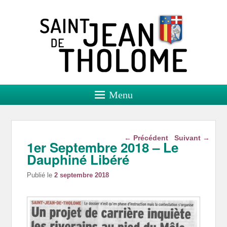
Saint Jean de Tholome
Site officiel
Menu
Navigation dans les
←
Précédent
Suivant
→
1er Septembre 2018 – Le
articles
Dauphiné Libéré
Publié le
2 septembre 2018