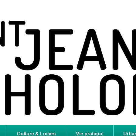
holome
Culture & Loisirs
Vie pratique
Urba