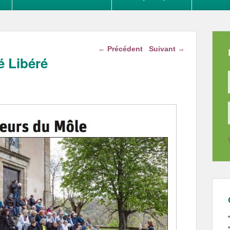
Navigation dans les
←
Précédent
Suivant
→
articles
é Libéré