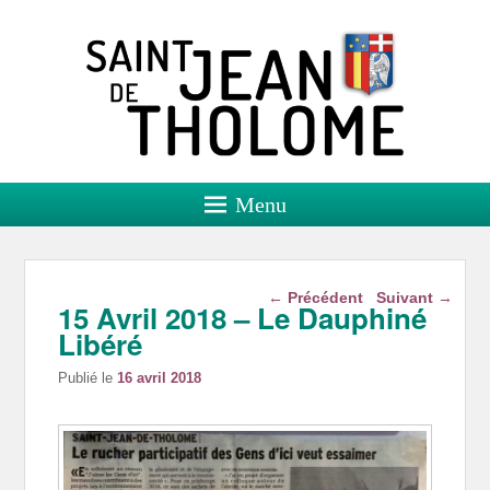
Saint Jean de Tholome
Site officiel
Menu
Navigation dans les
←
Précédent
Suivant
→
15 Avril 2018 – Le Dauphiné
articles
Libéré
Publié le
16 avril 2018