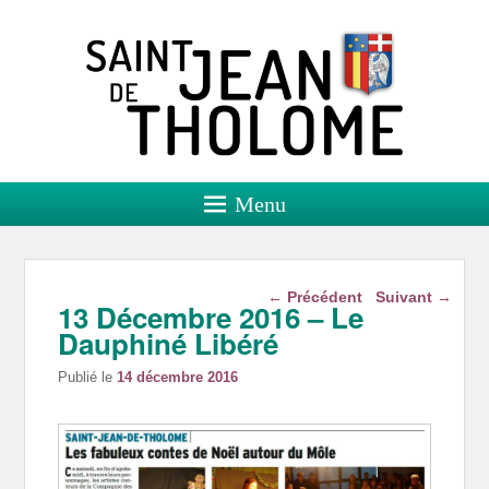
Saint Jean de Tholome
Site officiel
Menu
Navigation dans les
←
Précédent
Suivant
→
13 Décembre 2016 – Le
articles
Dauphiné Libéré
Publié le
14 décembre 2016