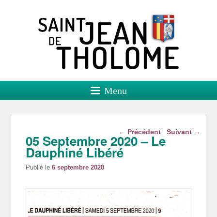
Saint Jean de Tholome
Site officiel
Menu
Navigation dans les
←
Précédent
Suivant
→
05 Septembre 2020 – Le
articles
Dauphiné Libéré
Publié le
6 septembre 2020