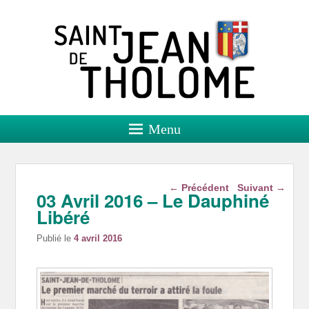
Saint Jean de Tholome
Site officiel
Menu
Navigation dans les
←
Précédent
Suivant
→
03 Avril 2016 – Le Dauphiné
articles
Libéré
Publié le
4 avril 2016