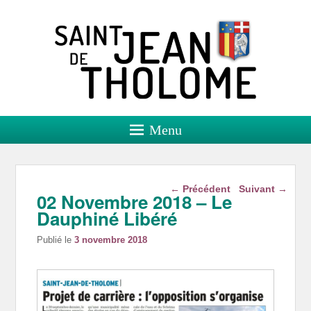
Saint Jean de Tholome
Site officiel
Menu
Navigation dans les
←
Précédent
Suivant
→
02 Novembre 2018 – Le
articles
Dauphiné Libéré
Publié le
3 novembre 2018