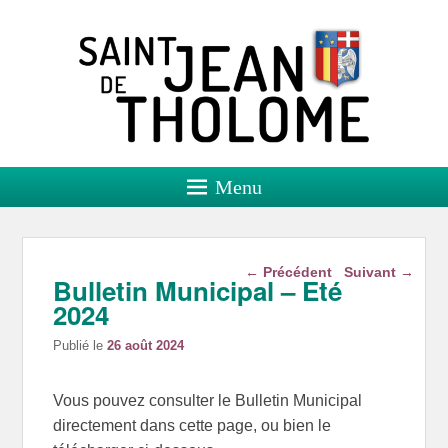
Saint Jean de Tholome
Site officiel
Menu
Navigation dans les
←
Précédent
Suivant
→
Bulletin Municipal – Eté
articles
2024
Publié le
26 août 2024
Vous pouvez consulter le Bulletin Municipal
directement dans cette page, ou bien le