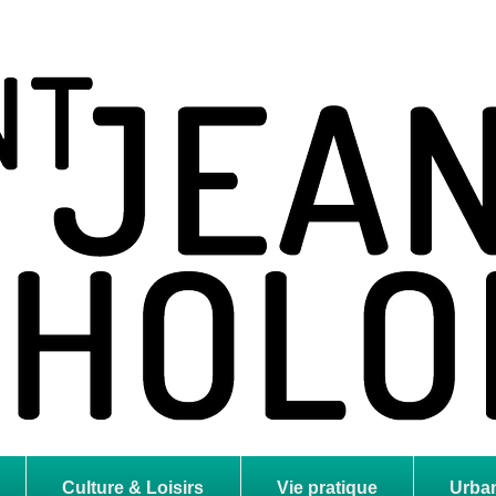
holome
Culture & Loisirs
Vie pratique
Urba