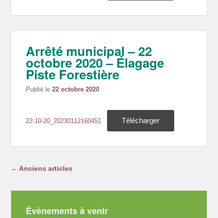
Arrêté municipal – 22
octobre 2020 – Élagage
Piste Forestière
Publié le
22 octobre 2020
Télécharger
22-10-20_20230112160451
Navigation dans les articles
←
Anciens articles
Évènements à venir